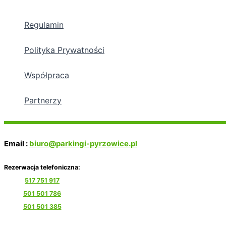
Przejdź
do
Regulamin
treści
Polityka Prywatności
Współpraca
Partnerzy
Email :
biuro@parkingi-pyrzowice.pl
Rezerwacja telefoniczna:
517 751 917
501 501 786
501 501 385